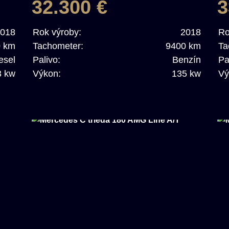
32.300 €
3
018
Rok výroby:
2018
Ro
0 km
Tachometer:
9400 km
Ta
esel
Palivo:
Benzín
Pa
3 kw
Výkon:
135 kw
Vý