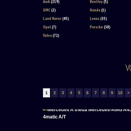
Audi
(219)
Bentley
(5)
GMC
(2)
Honda
(1)
Land Rover
(45)
Lexus
(35)
Opel
(7)
Porsche
(38)
Volvo
(72)
V
1
2
3
4
5
6
7
8
9
10
>