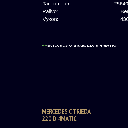
Tachometer:
2564
Palivo:
Be
Výkon:
43
MERCEDES C TRIEDA
220 D 4MATIC