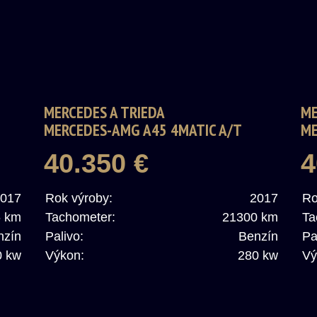
MERCEDES A TRIEDA
ME
MERCEDES-AMG A45 4MATIC A/T
ME
40.350 €
4
017
Rok výroby:
2017
Ro
6 km
Tachometer:
21300 km
Ta
nzín
Palivo:
Benzín
Pa
0 kw
Výkon:
280 kw
Vý