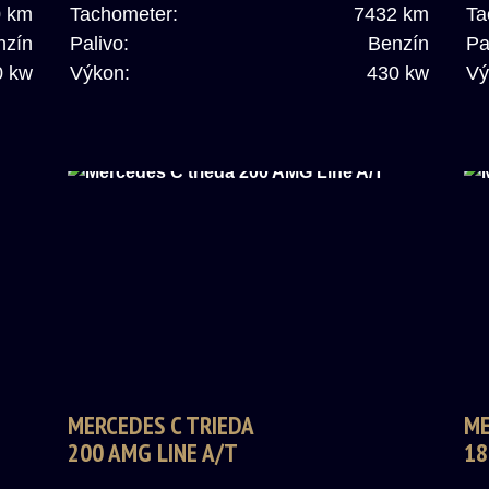
0 km
Tachometer:
7432 km
Ta
nzín
Palivo:
Benzín
Pa
0 kw
Výkon:
430 kw
Vý
MERCEDES C TRIEDA
ME
200 AMG LINE A/T
18