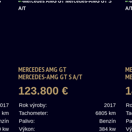
MERCEDES AMG GT
ME
MERCEDES-AMG GT S A/T
ME
123.800 €
1
017
Rok výroby:
2017
Ro
1 km
Tachometer:
6805 km
Ta
nzín
Palivo:
Benzín
Pa
0 kw
Výkon:
384 kw
Vý