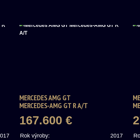
MERCEDES AMG GT
ME
MERCEDES-AMG GT R A/T
ME
167.600 €
2
017
Rok výroby:
2017
Ro