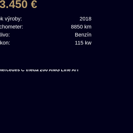
3.450 €
k výroby:
2018
chometer:
8850 km
livo:
Benzín
kon:
115 kw