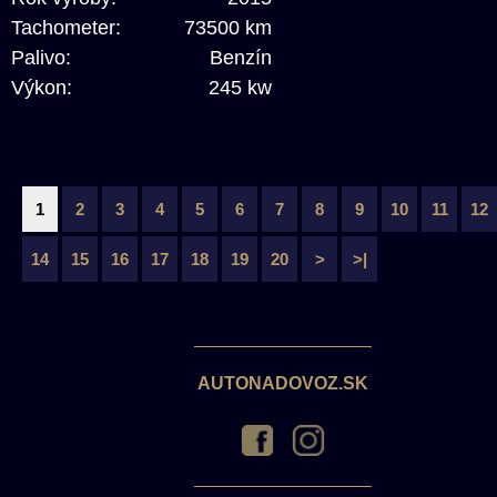
Tachometer:
73500 km
Palivo:
Benzín
Výkon:
245 kw
1
2
3
4
5
6
7
8
9
10
11
12
14
15
16
17
18
19
20
>
>|
AUTONADOVOZ.SK