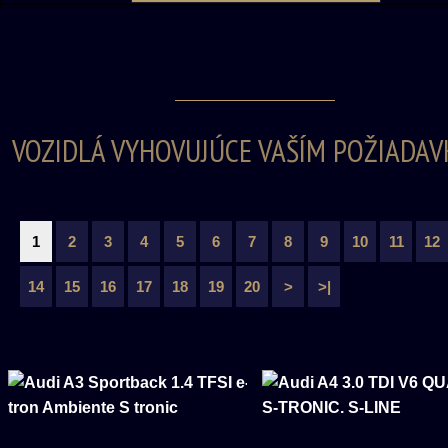
VOZIDLÁ VYHOVUJÚCE VAŠÍM POŽIADAV
1
2
3
4
5
6
7
8
9
10
11
12
14
15
16
17
18
19
20
>
>|