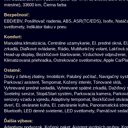
miestne), 33600 km, Čierna farba
Bezpečnosť:
EBD/EBV, Posilňovač riadenia, ABS, ASR(TC/EDS), Isofix, Natáč
svetlomety, Indikátor tlaku v pneu
Komfort:
Manuálna klimatizácia, Centrálne uzamykanie, El. predné okná, El
zrkadlá, Diaľkové ovládanie, Rádio, Multifunkčný volant, Lakťová o
Head-up display, Bezkľúčové štartovanie, Vzduchové odpruženie,
Klimatizovaná priehradka, Ostrekovače svetlometov, Apple CarPl
Ostatné:
Disky z ľahkej zliatiny, Imobilizér, Palubný počítač, Navigačný sys
Parkovací asistent, Tempomat, Kožený interiér, Tónované sklá,
Vyhrievané predné sedadlá, Vyhrievané spätné zrkadlá, Dažďový 
Svetelný senzor, Stop&Start systém, Parkovacia kamera, Parkova
senzory vzadu a vpredu, Adaptívny tempomat, Bezkľúčové otvára
dverí, El. otváranie kufra, El. zatváranie kufra, Panoramatická stre
Bluetooth, LED denné svietenie, LED svetlomety, Pamäťové seda
Ďalšia výbava:
Adaptívny podvozok, Kožený paket, Asistent jazdných pruhov, Kon