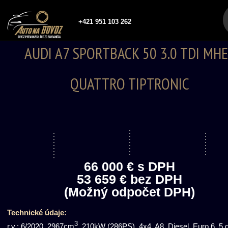
+421 951 103 262
AUDI A7 SPORTBACK 50 3.0 TDI MH
QUATTRO TIPTRONIC
66 000 € s DPH
53 659 € bez DPH
(Možný odpočet DPH)
Technické údaje:
3
r.v.: 6/2020, 2967cm
, 210kW (286PS), 4x4, A8, Diesel, Euro 6, 5 d