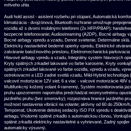
mŕtveho uhla
Audi hold assist - asistent rozbehu pri stúpaní, Automatická komfo
klimatizácia - dvojzónová, Bluetooth rozhranie umožnuje prepojeni
vozidla až s dvomi mobilnými telefónmi (2x HFP/PBAP); handsfree
bezpecné telefonovanie; Audiostreaming (A2DP), Bocné airbagy v
Bocné airbagy vpredu a vzadu, Denné svietenie, Determálne sklá,
Elektricky nastavitelné bederné opierky vpredu, Elektrické otváran
zatváranie batožinového priestoru, Elektromechanická parkovacia
Hlavové airbagy vpredu a vzadu, Integrálny systém hlavových opi
Kryty spätných zrkadiel lakované vo farbe karosérie, Kryty vonkaj
spätných zrkadiel lakované vo farbe vozidla, vpredu a vzadu, vpre
ostrekovacmi a LED zadné svetlá vzadu, Mild-Hybrid technológia 
valcové motorizácie 12V siet; 6 a viac - valcové motorizácie 48V si
Multifunkcný kožený volant 4-ramenný, Systém monitorovania ja
pruhu upozornením napomáha predchádzat neúmyselnému opust
jazdného pruhu (bez smerovky); rozpoznáva hranice jazdného pru
možnost nastavenia vibrácií na volante; aktívny od 60 do 250km/h
Tempomat, Ukotvenie detskej sedacky ISO FIX vpredu s deaktivá
airbagu, Vnútorné spätné zrkadlo s automatickou clonou, Vonkajši
spätné zrkadlá elektricky nastavitelné a vyhrievané, Zadný spojler
automaticky výsuvný,