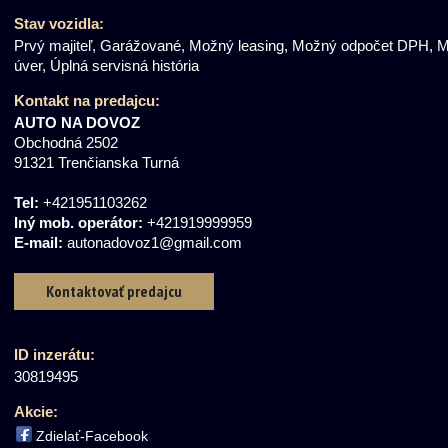
Stav vozidla:
Prvý majiteľ, Garážované, Možný leasing, Možný odpočet DPH, 
úver, Úplná servisná história
Kontakt
na predajcu
:
AUTO NA DOVOZ
Obchodná 2502
91321 Trenčianska Turná
Tel:
+421951103262
Iný mob. operátor:
+421919999959
E-mail:
autonadovoz1@gmail.com
Kontaktovať predajcu
ID inzerátu:
30819495
Akcie:
Zdielať-Facebook