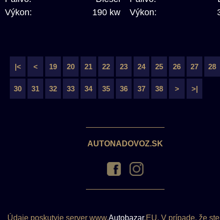
Výkon:
190 kw
Výkon:
|<
<
19
20
21
22
23
24
25
26
27
28
30
31
32
33
34
35
36
37
38
>
>|
AUTONADOVOZ.SK
Údaje poskutyje server www.
Autobazar
.EU. V prípade, že ste