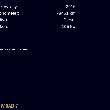
k výroby:
2016
chometer:
78451 km
livo:
Diesel
kon:
195 kw
W RAD 7