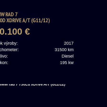
W RAD 7
0D XDRIVE A/T (G11/12)
0.100 €
k výroby:
2017
chometer:
31500 km
livo:
Diesel
kon:
195 kw