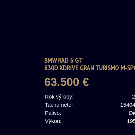
BMW RAD 6 GT
630D XDRIVE GRAN TURISMO M-SP
A/T
63.500 €
Rok výroby:
2
Tachometer:
1540
Palivo:
Di
Výkon:
19