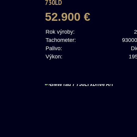
730LD
52.900 €
Rok výroby:
2
Tachometer:
9300
Palivo:
Di
Výkon:
19