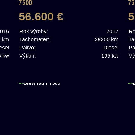
730D
73
56.600 €
5
016
Rok výroby:
2017
Ro
0 km
Tachometer:
29200 km
Ta
esel
Palivo:
Diesel
Pa
5 kw
Výkon:
195 kw
Vý