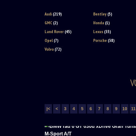
Audi
(219)
Bentley
(5)
GMC
(2)
Honda
(1)
Land Rover
(45)
Lexus
(35)
Opel
(7)
Porsche
(38)
Volvo
(72)
V
|<
<
3
4
5
6
7
8
9
10
11