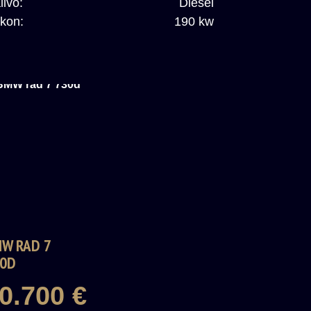
livo:
Diesel
kon:
190 kw
W RAD 7
0D
0.700 €