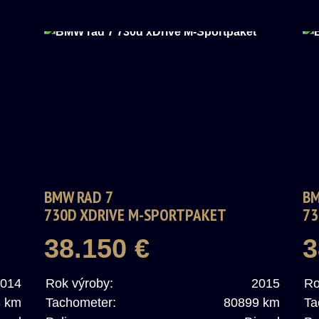
BMW RAD 7
BM
730D XDRIVE M-SPORTPAKET
73
38.150 €
3
014
Rok výroby:
2015
Ro
3 km
Tachometer:
80899 km
Ta