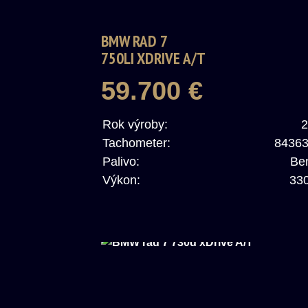
BMW RAD 7
750LI XDRIVE A/T
59.700 €
Rok výroby:
2
Tachometer:
8436
Palivo:
Be
Výkon:
33