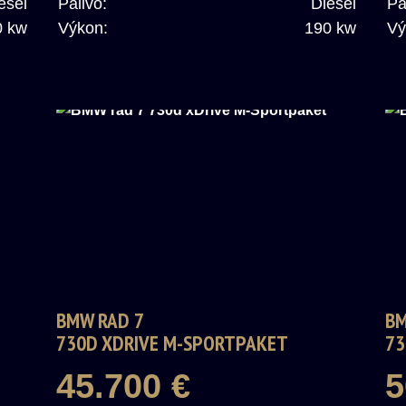
esel
Palivo:
Diesel
Pa
0 kw
Výkon:
190 kw
Vý
BMW RAD 7
BM
730D XDRIVE M-SPORTPAKET
73
45.700 €
5