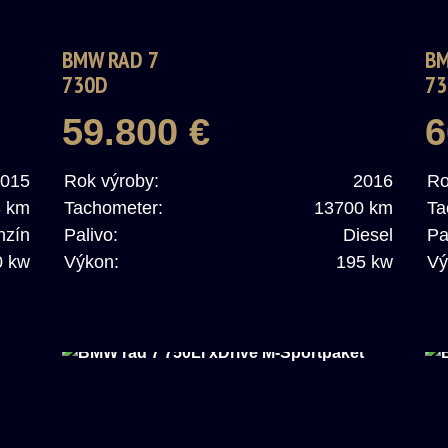
BMW RAD 7
BM
730D
73
59.800 €
6
015
Rok výroby:
2016
Ro
3 km
Tachometer:
13700 km
Ta
nzín
Palivo:
Diesel
Pa
0 kw
Výkon:
195 kw
Vý