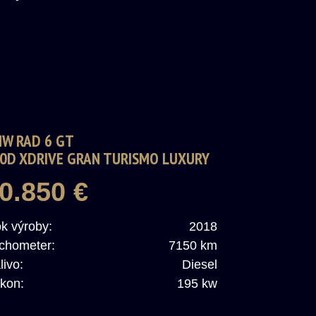
W RAD 6 GT
0D XDRIVE GRAN TURISMO LUXURY
NE A/T
0.850 €
k výroby:
2018
chometer:
7150 km
livo:
Diesel
kon:
195 kw