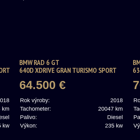
BMW RAD 6 GT
BM
ORT
640D XDRIVE GRAN TURISMO SPORT
63
LINE A/T
LI
64.500 €
7
018
Rok výroby:
2018
Ro
4 km
Tachometer:
20047 km
Ta
esel
Palivo:
Diesel
Pa
5 kw
Výkon:
235 kw
Vý