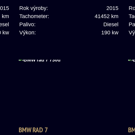
015
Rok výroby:
2015
Ro
2 km
Tachometer:
41452 km
Ta
esel
Palivo:
Diesel
Pa
0 kw
Výkon:
190 kw
Vý
BMW RAD 7
BM