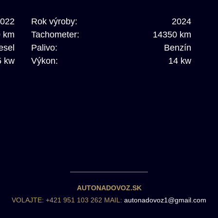
022
Rok výroby:
2024
0 km
Tachometer:
14350 km
esel
Palivo:
Benzín
5 kw
Výkon:
14 kw
AUTONADOVOZ.SK
VOLAJTE: +421 951 103 262 MAIL:
autonadovoz1@gmail.com