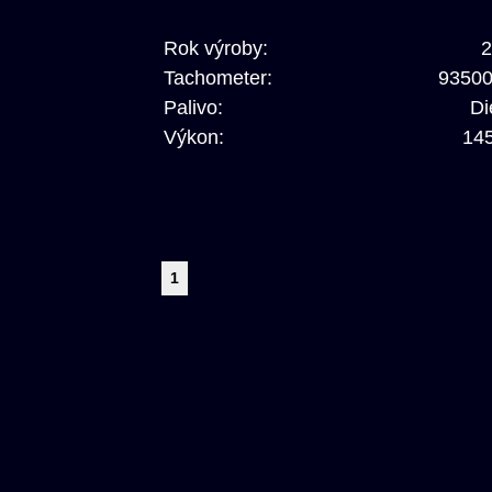
Rok výroby:
2
Tachometer:
9350
Palivo:
Di
Výkon:
14
1