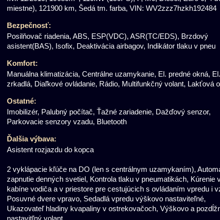
miestne), 121900 km, Šedá tm. farba, VIN: WV2zzz7hzkh192484
Bezpečnosť:
Posilňovač riadenia, ABS, ESP(VDC), ASR(TC/EDS), Brzdový
asistent(BAS), Isofix, Deaktivácia airbagov, Indikátor tlaku v pneu
Komfort:
Manuálna klimatizácia, Centrálne uzamykanie, El. predné okná, El
zrkadlá, Diaľkové ovládanie, Rádio, Multifunkčný volant, Lakťová 
Ostatné:
Imobilizér, Palubný počítač, Ťažné zariadenie, Dažďový senzor,
Parkovacie senzory vzadu, Bluetooth
Ďalšia výbava:
Asistent rozjazdu do kopca
2 vyklápacie kľúče na DO (len s centrálnym uzamykaním), Autom
zapnutie denných svetiel, Kontrola tlaku v pneumatikách, Kúrenie 
kabíne vodiča a v priestore pre cestujúcich s ovládaním vpredu i 
Posuvné dvere vpravo, Sedadlá vpredu výškovo nastaviteľné,
Ukazovateľ hladiny kvapaliny v ostrekovačoch, Výškovo a pozdĺž
nastavitľný volant