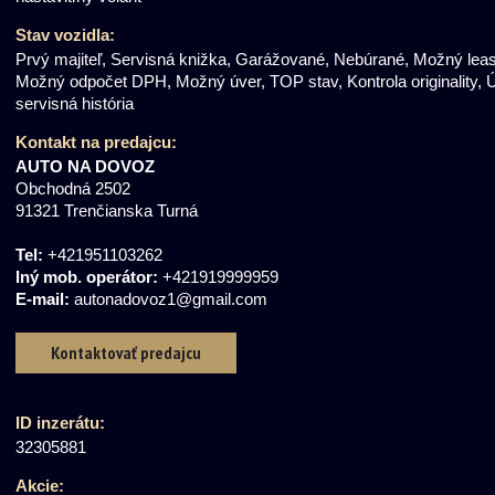
Stav vozidla:
Prvý majiteľ, Servisná knižka, Garážované, Nebúrané, Možný leas
Možný odpočet DPH, Možný úver, TOP stav, Kontrola originality, 
servisná história
Kontakt
na predajcu
:
AUTO NA DOVOZ
Obchodná 2502
91321 Trenčianska Turná
Tel:
+421951103262
Iný mob. operátor:
+421919999959
E-mail:
autonadovoz1@gmail.com
Kontaktovať predajcu
ID inzerátu:
32305881
Akcie: